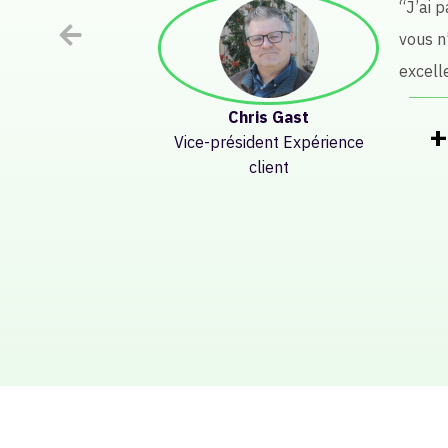
qualité d
Song Bai
+
Directeur principal de
produit
Pr