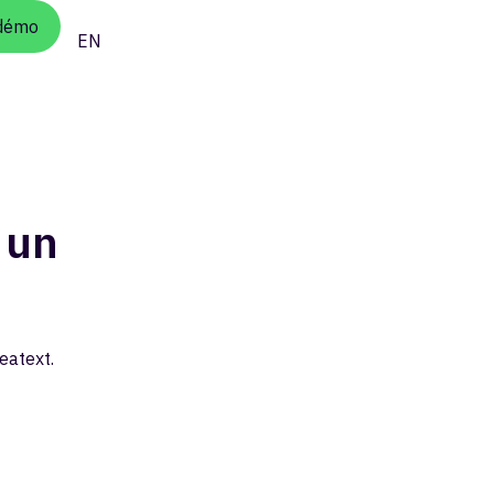
 démo
EN
 un
eatext.