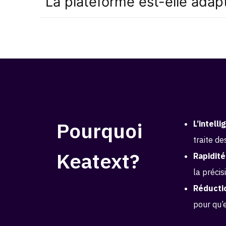
La plateforme est-elle adap
Pourquoi
L’intelli
traite d
Keatext?
Rapidité
la précis
Réductio
pour qu’e