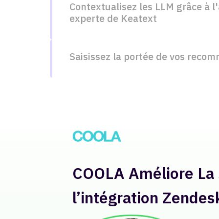
Contextualisez les LLM grâce à l
experte de Keatext
Saisissez la portée de vos reco
Lenovo Analyse la R
licenciés pour 250+ 
“Avant Ke
manuel. L