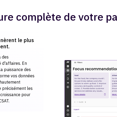
re complète de votre pa
énèrent le plus
ent.
à des
d'affaires. En
 la puissance des
forme vos données
 hautement
ie précisément les
e croissance pour
 CSAT.