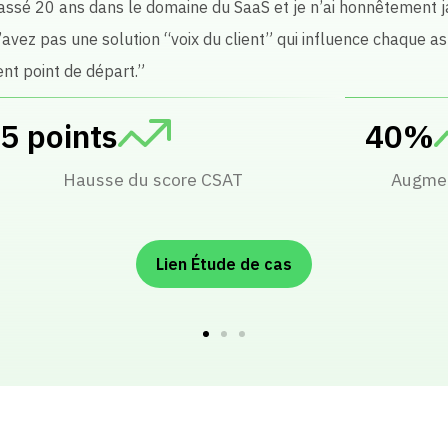
e nos produits.”
250
+120K
oduits ayant reçu des avis analysés
Comm
automatiquement
Lien Étude de cas