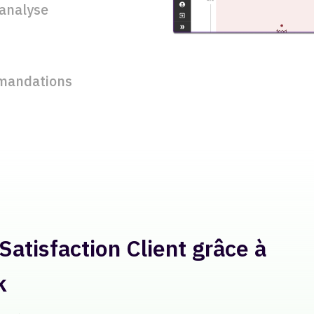
'analyse
mmandations
étroaction Mondiale de ses
Produits
atext, obtenir des analyses sur la performance des licenciés 
’IA de Keatext s’est révélée être un outil intelligent qui nous